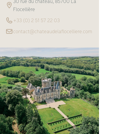
30 rue du château, 85700 La
Flocellière
+33 (0) 2 51 57 22 03
contact@chateaudelaflocelliere.com