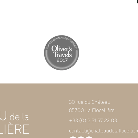
30 rue du Château
85700 La Flocellière
+33 (0) 2 51 57 22 03
contact@chateaudelaflocellie