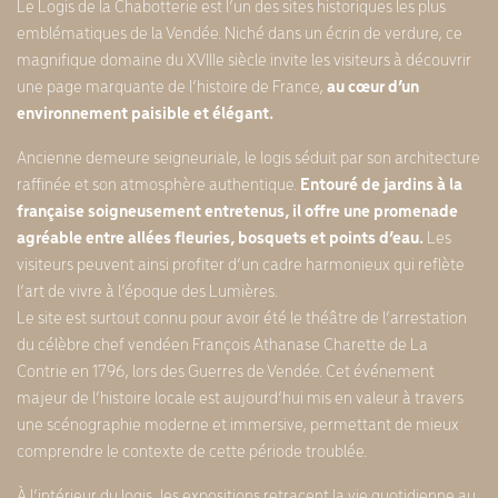
Le Logis de la Chabotterie est l’un des sites historiques les plus
emblématiques de la Vendée. Niché dans un écrin de verdure, ce
magnifique domaine du XVIIIe siècle invite les visiteurs à découvrir
une page marquante de l’histoire de France,
au cœur d’un
environnement paisible et élégant.
Ancienne demeure seigneuriale, le logis séduit par son architecture
raffinée et son atmosphère authentique.
Entouré de jardins à la
française soigneusement entretenus, il offre une promenade
agréable entre allées fleuries, bosquets et points d’eau.
Les
visiteurs peuvent ainsi profiter d’un cadre harmonieux qui reflète
l’art de vivre à l’époque des Lumières.
Le site est surtout connu pour avoir été le théâtre de l’arrestation
du célèbre chef vendéen François Athanase Charette de La
Contrie en 1796, lors des Guerres de Vendée. Cet événement
majeur de l’histoire locale est aujourd’hui mis en valeur à travers
une scénographie moderne et immersive, permettant de mieux
comprendre le contexte de cette période troublée.
À l’intérieur du logis, les expositions retracent la vie quotidienne au