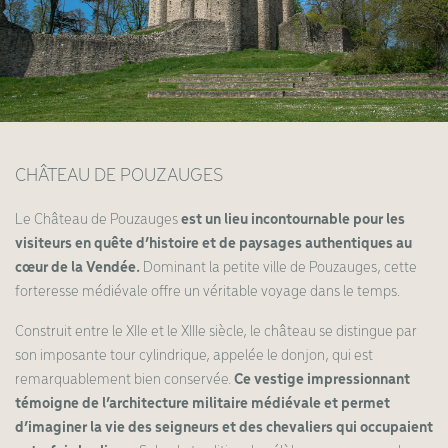
CHÂTEAU DE POUZAUGES
Le Château de Pouzauges
est un lieu incontournable pour les
visiteurs en quête d’histoire et de paysages authentiques au
cœur de la Vendée.
Dominant la petite ville de Pouzauges, cette
forteresse médiévale offre un véritable voyage dans le temps.
Construit entre le XIIe et le XIIIe siècle, le château se distingue par
son imposante tour cylindrique, appelée le donjon, qui est
remarquablement bien conservée.
Ce vestige impressionnant
témoigne de l’architecture militaire médiévale et permet
d’imaginer la vie des seigneurs et des chevaliers qui occupaient