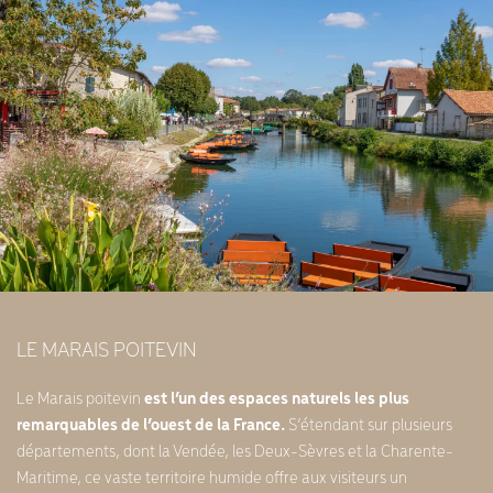
LE MARAIS POITEVIN
Le Marais poitevin
est l’un des espaces naturels les plus
remarquables de l’ouest de la France.
S’étendant sur plusieurs
départements, dont la Vendée, les Deux-Sèvres et la Charente-
Maritime, ce vaste territoire humide offre aux visiteurs un