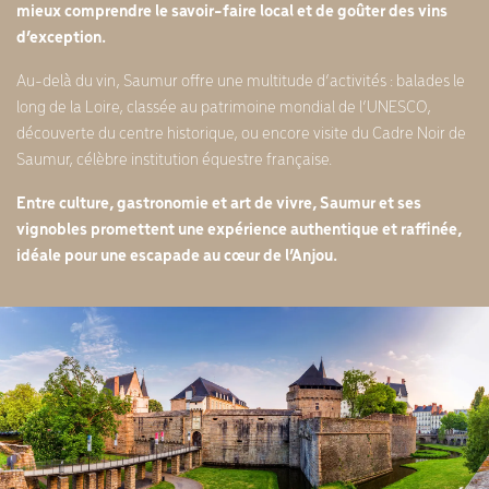
mieux comprendre le savoir-faire local et de goûter des vins
d’exception.
Au-delà du vin, Saumur offre une multitude d’activités : balades le
long de la Loire, classée au patrimoine mondial de l’UNESCO,
découverte du centre historique, ou encore visite du Cadre Noir de
Saumur, célèbre institution équestre française.
Entre culture, gastronomie et art de vivre, Saumur et ses
vignobles promettent une expérience authentique et raffinée,
idéale pour une escapade au cœur de l’Anjou.