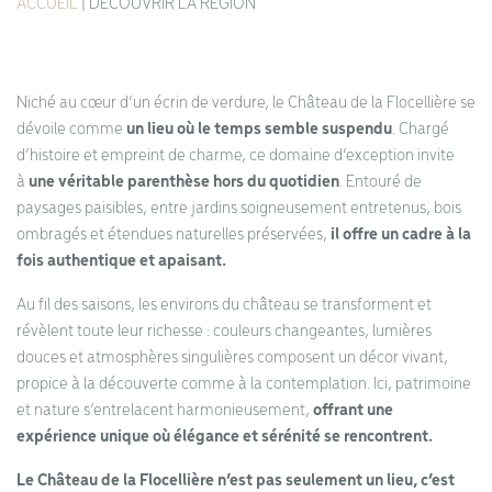
ACCUEIL
|
DÉCOUVRIR LA RÉGION
Niché au cœur d’un écrin de verdure, le Château de la Flocellière se
dévoile comme
un lieu où le temps semble suspendu
. Chargé
d’histoire et empreint de charme, ce domaine d’exception invite
à
une véritable parenthèse hors du quotidien
. Entouré de
paysages paisibles, entre jardins soigneusement entretenus, bois
ombragés et étendues naturelles préservées,
il offre un cadre à la
fois authentique et apaisant.
Au fil des saisons, les environs du château se transforment et
révèlent toute leur richesse : couleurs changeantes, lumières
douces et atmosphères singulières composent un décor vivant,
propice à la découverte comme à la contemplation. Ici, patrimoine
et nature s’entrelacent harmonieusement,
offrant une
expérience unique où élégance et sérénité se rencontrent.
Le Château de la Flocellière n’est pas seulement un lieu, c’est