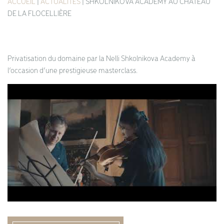
ACCUEIL
|
ACTUALITÉS
|
SHKOLNIKOVA ACADEMY AU CHÂTEAU
DE LA FLOCELLIÈRE
Privatisation du domaine par la Nelli Shkolnikova Academy à
l’occasion d’une prestigieuse masterclass.