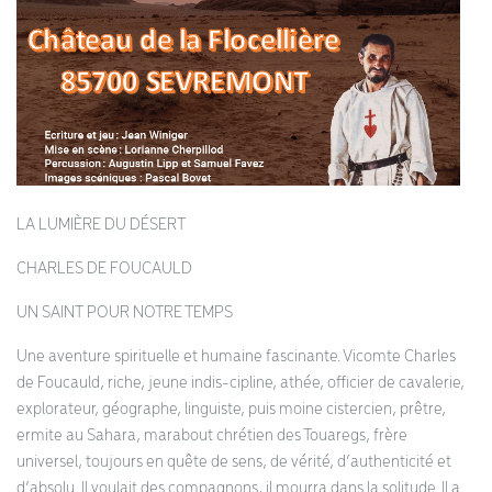
LA LUMIÈRE DU DÉSERT
CHARLES DE FOUCAULD
UN SAINT POUR NOTRE TEMPS
Une aventure spirituelle et humaine fascinante. Vicomte Charles
de Foucauld, riche, jeune indis-cipline, athée, officier de cavalerie,
explorateur, géographe, linguiste, puis moine cistercien, prêtre,
ermite au Sahara, marabout chrétien des Touaregs, frère
universel, toujours en quête de sens, de vérité, d’authenticité et
d’absolu. Il voulait des compagnons, il mourra dans la solitude. Il a