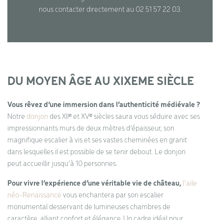
nous contacter directement au 02 51 57 22 03.
DU MOYEN ÂGE AU XIXEME SIÈCLE
Vous rêvez d’une immersion dans l’authenticité médiévale ?
Notre
donjon
des XIIᵉ et XVᵉ siècles saura vous séduire avec ses
impressionnants murs de deux mètres d’épaisseur, son
magnifique escalier à vis et ses vastes cheminées en granit
dans lesquelles il est possible de se tenir debout. Le donjon
peut accueillir jusqu’à 10 personnes.
Pour vivre l’expérience d’une véritable vie de château,
l’aile
néo-Renaissance
vous enchantera par son escalier
monumental desservant de lumineuses chambres de
caractère, alliant confort et élégance. Un cadre idéal pour