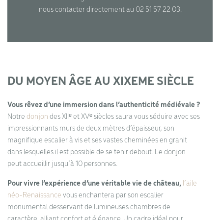
nous contacter directement au 02 51 57 22 03.
DU MOYEN ÂGE AU XIXEME SIÈCLE
Vous rêvez d’une immersion dans l’authenticité médiévale ?
Notre
donjon
des XIIᵉ et XVᵉ siècles saura vous séduire avec ses
impressionnants murs de deux mètres d’épaisseur, son
magnifique escalier à vis et ses vastes cheminées en granit
dans lesquelles il est possible de se tenir debout. Le donjon
peut accueillir jusqu’à 10 personnes.
Pour vivre l’expérience d’une véritable vie de château,
l’aile
néo-Renaissance
vous enchantera par son escalier
monumental desservant de lumineuses chambres de
caractère, alliant confort et élégance. Un cadre idéal pour