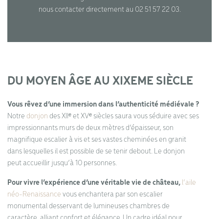
nous contacter directement au 02 51 57 22 03.
DU MOYEN ÂGE AU XIXEME SIÈCLE
Vous rêvez d’une immersion dans l’authenticité médiévale ?
Notre
donjon
des XIIᵉ et XVᵉ siècles saura vous séduire avec ses
impressionnants murs de deux mètres d’épaisseur, son
magnifique escalier à vis et ses vastes cheminées en granit
dans lesquelles il est possible de se tenir debout. Le donjon
peut accueillir jusqu’à 10 personnes.
Pour vivre l’expérience d’une véritable vie de château,
l’aile
néo-Renaissance
vous enchantera par son escalier
monumental desservant de lumineuses chambres de
caractère, alliant confort et élégance. Un cadre idéal pour