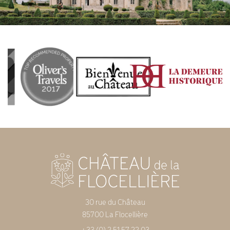
30 rue du Château
85700 La Flocellière
+33 (0) 2 51 57 22 03