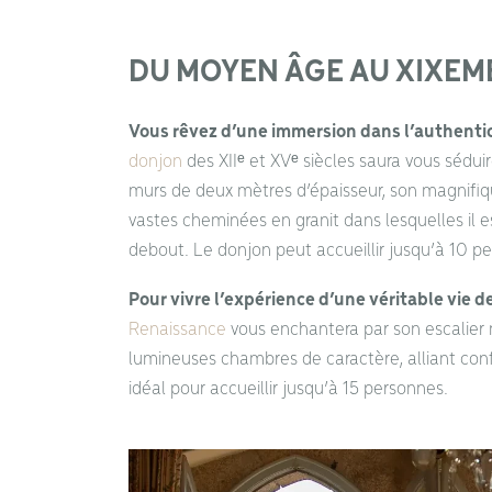
DU MOYEN ÂGE AU XIXEME
Vous rêvez d’une immersion dans l’authentic
donjon
des XIIᵉ et XVᵉ siècles saura vous sédu
murs de deux mètres d’épaisseur, son magnifique
vastes cheminées en granit dans lesquelles il es
debout. Le donjon peut accueillir jusqu’à 10 p
Pour vivre l’expérience d’une véritable vie d
Renaissance
vous enchantera par son escalie
lumineuses chambres de caractère, alliant con
idéal pour accueillir jusqu’à 15 personnes.