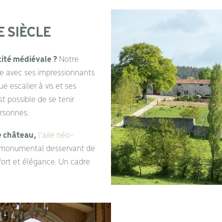
 SIÈCLE
ité médiévale ?
Notre
ire avec ses impressionnants
 escalier à vis et ses
t possible de se tenir
ersonnes.
e château,
l’aile néo-
r monumental desservant de
fort et élégance. Un cadre