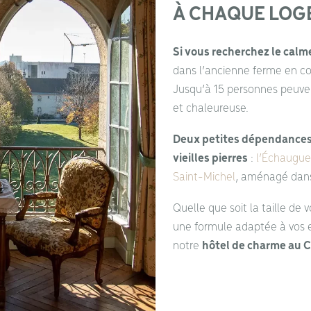
À CHAQUE LOG
Si vous recherchez le calm
dans l’ancienne ferme en co
Jusqu’à 15 personnes peuve
et chaleureuse.
Deux petites dépendances
vieilles pierres
:
l’Échaugue
Saint-Michel
, aménagé dans 
Quelle que soit la taille de
une formule adaptée à vos en
notre
hôtel de charme au C