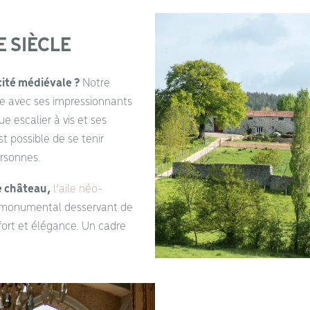
 SIÈCLE
ité médiévale ?
Notre
ire avec ses impressionnants
 escalier à vis et ses
t possible de se tenir
ersonnes.
e château,
l’aile néo-
r monumental desservant de
fort et élégance. Un cadre