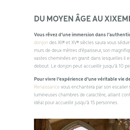
DU MOYEN ÂGE AU XIXEME
Vous rêvez d’une immersion dans l’authentic
donjon
des XIIᵉ et XVᵉ siècles saura vous sédu
murs de deux mètres d’épaisseur, son magnifique
vastes cheminées en granit dans lesquelles il es
debout. Le donjon peut accueillir jusqu’à 10 p
Pour vivre l’expérience d’une véritable vie d
Renaissance
vous enchantera par son escalie
lumineuses chambres de caractère, alliant con
idéal pour accueillir jusqu’à 15 personnes.