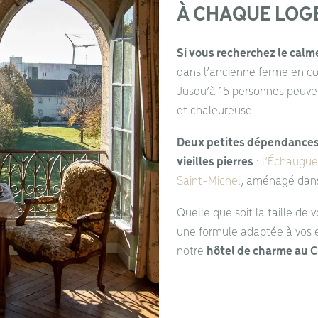
À CHAQUE LOG
Si vous recherchez le calm
dans l’ancienne ferme en co
Jusqu’à 15 personnes peuve
et chaleureuse.
Deux petites dépendances
vieilles pierres
:
l’Échaugue
Saint-Michel
, aménagé dans 
Quelle que soit la taille de
une formule adaptée à vos en
notre
hôtel de charme au C