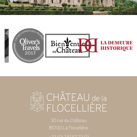
30 rue du Château
85700 La Flocellière
+33 (0) 2 51 57 22 03