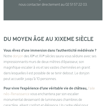
nous contacter directement au 02 51 57 22 03.
DU MOYEN ÂGE AU XIXEME SIÈCLE
Vous rêvez d’une immersion dans l’authenticité médiévale ?
Notre
donjon
des XIIᵉ et XVᵉ siècles saura vous séduire avec ses
impressionnants murs de deux mètres d’épaisseur, son
magnifique escalier à vis et ses vastes cheminées en granit
dans lesquelles il est possible de se tenir debout. Le donjon
peut accueillir jusqu’à 10 personnes.
Pour vivre l’expérience d’une véritable vie de château,
l’aile
néo-Renaissance
vous enchantera par son escalier
monumental desservant de lumineuses chambres de
caractère, alliant confort et élégance. Un cadre idéal pour