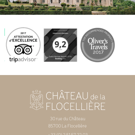
30 rue du Château
85700 La Flocellière
+33 (0) 2 51 57 22 03