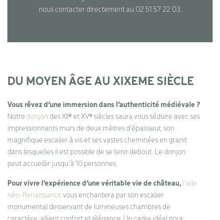
nous contacter directement au 02 51 57 22 03.
DU MOYEN ÂGE AU XIXEME SIÈCLE
Vous rêvez d’une immersion dans l’authenticité médiévale ?
Notre
donjon
des XIIᵉ et XVᵉ siècles saura vous séduire avec ses
impressionnants murs de deux mètres d’épaisseur, son
magnifique escalier à vis et ses vastes cheminées en granit
dans lesquelles il est possible de se tenir debout. Le donjon
peut accueillir jusqu’à 10 personnes.
Pour vivre l’expérience d’une véritable vie de château,
l’aile
néo-Renaissance
vous enchantera par son escalier
monumental desservant de lumineuses chambres de
caractère, alliant confort et élégance. Un cadre idéal pour