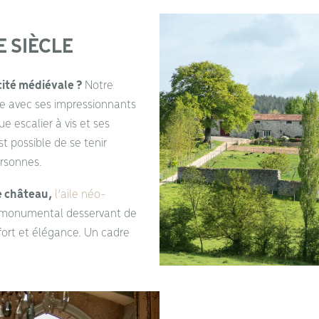
 SIÈCLE
ité médiévale ?
Notre
ire avec ses impressionnants
 escalier à vis et ses
t possible de se tenir
ersonnes.
e château,
l’aile néo-
r monumental desservant de
fort et élégance. Un cadre