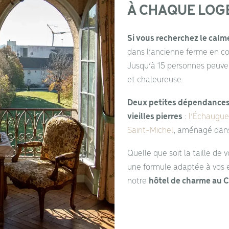
À CHAQUE LOG
Si vous recherchez le calm
dans l’ancienne ferme en co
Jusqu’à 15 personnes peuve
et chaleureuse.
Deux petites dépendances
vieilles pierres
:
l’Échaugue
Saint-Michel
, aménagé dans 
Quelle que soit la taille de
une formule adaptée à vos en
notre
hôtel de charme au C