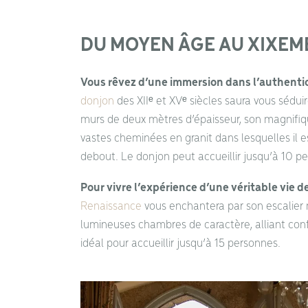
DU MOYEN ÂGE AU XIXEME
Vous rêvez d’une immersion dans l’authentic
donjon
des XIIᵉ et XVᵉ siècles saura vous sédu
murs de deux mètres d’épaisseur, son magnifique
vastes cheminées en granit dans lesquelles il es
debout. Le donjon peut accueillir jusqu’à 10 p
Pour vivre l’expérience d’une véritable vie d
Renaissance
vous enchantera par son escalie
lumineuses chambres de caractère, alliant con
idéal pour accueillir jusqu’à 15 personnes.