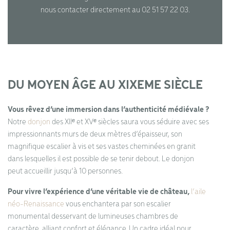
nous contacter directement au 02 51 57 22 03.
DU MOYEN ÂGE AU XIXEME SIÈCLE
Vous rêvez d’une immersion dans l’authenticité médiévale ?
Notre
donjon
des XIIᵉ et XVᵉ siècles saura vous séduire avec ses
impressionnants murs de deux mètres d’épaisseur, son
magnifique escalier à vis et ses vastes cheminées en granit
dans lesquelles il est possible de se tenir debout. Le donjon
peut accueillir jusqu’à 10 personnes.
Pour vivre l’expérience d’une véritable vie de château,
l’aile
néo-Renaissance
vous enchantera par son escalier
monumental desservant de lumineuses chambres de
caractère, alliant confort et élégance. Un cadre idéal pour