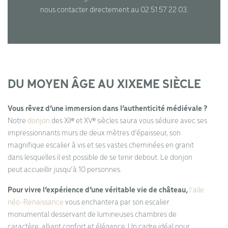
nous contacter directement au 02 51 57 22 03.
DU MOYEN ÂGE AU XIXEME SIÈCLE
Vous rêvez d’une immersion dans l’authenticité médiévale ?
Notre
donjon
des XIIᵉ et XVᵉ siècles saura vous séduire avec ses
impressionnants murs de deux mètres d’épaisseur, son
magnifique escalier à vis et ses vastes cheminées en granit
dans lesquelles il est possible de se tenir debout. Le donjon
peut accueillir jusqu’à 10 personnes.
Pour vivre l’expérience d’une véritable vie de château,
l’aile
néo-Renaissance
vous enchantera par son escalier
monumental desservant de lumineuses chambres de
caractère, alliant confort et élégance. Un cadre idéal pour