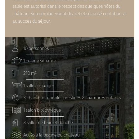
salée est autorisé dans le respect des quelques hôtes du
château. Son emplacement discret et sécurisé contribuera
au succès du séjour.
10 personnes
1 cuisine séparée
210 m²
1 salle à manger
3 chambres doubles prestiges 2 chambres enfants
1 salon bibliothèque
3 salles de bain et douche
Accès à la piscine du château