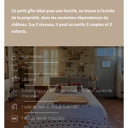
Ce petit gîte idéal pour une famille, se trouve à l’entrée
de la propriété, dans les anciennes dépendances du
château. Sur 2 niveaux, il peut accueillir 2 couples et 2
enfants.
6 personnes
70 m²
1 cuisine
2 chambres au 1er étage 1 chambre salon au rez de
chaussée
1 salle de bain à l’étage avec WC
1 WC au rez de chaussée