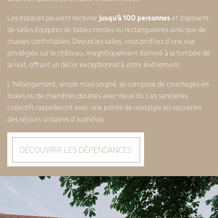
Les espaces peuvent recevoir
jusqu’à 100 personnes
et disposent
de salles équipées de tables rondes ou rectangulaires ainsi que de
chaises confortables. Depuis les salles, vous profitez d’une vue
privilégiée sur le château, magnifiquement illuminé à la tombée de
la nuit, offrant un décor exceptionnel à votre événement.
L’hébergement, simple mais soigné, se compose de couchages en
boxes ou de chambres doubles avec deux lits. Les sanitaires
collectifs rappelleront avec une pointe de nostalgie les souvenirs
des séjours scolaires d’autrefois.
DÉCOUVRIR LES DÉPENDANCES