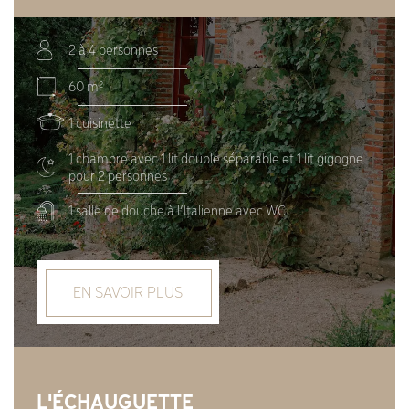
2 à 4 personnes
60 m²
1 cuisinette
1 chambre avec 1 lit double séparable et 1 lit gigogne
pour 2 personnes
1 salle de douche à l’Italienne avec WC
EN SAVOIR PLUS
L'ÉCHAUGUETTE