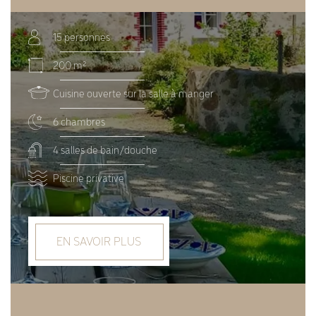
15 personnes
200 m²
Cuisine ouverte sur la salle à manger
6 chambres
4 salles de bain/douche
Piscine privative
EN SAVOIR PLUS