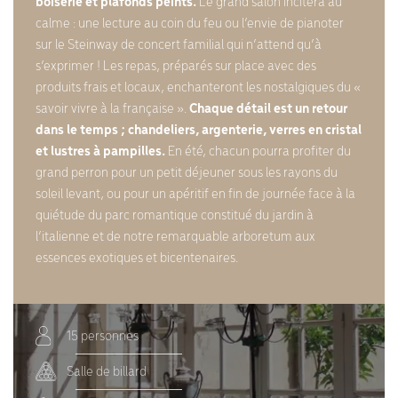
boiserie et plafonds peints.
Le grand salon incitera au
calme : une lecture au coin du feu ou l’envie de pianoter
sur le Steinway de concert familial qui n’attend qu’à
s’exprimer ! Les repas, préparés sur place avec des
produits frais et locaux, enchanteront les nostalgiques du «
savoir vivre à la française ».
Chaque détail est un retour
dans le temps ; chandeliers, argenterie, verres en cristal
et lustres à pampilles.
En été, chacun pourra profiter du
grand perron pour un petit déjeuner sous les rayons du
soleil levant, ou pour un apéritif en fin de journée face à la
quiétude du parc romantique constitué du jardin à
l’italienne et de notre remarquable arboretum aux
essences exotiques et bicentenaires.
15 personnes
Salle de billard