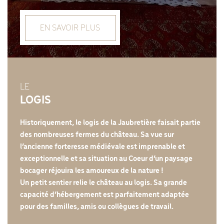
EN SAVOIR PLUS
LE
LOGIS
Historiquement, le logis de la Jaubretière faisait partie
des nombreuses fermes du château. Sa vue sur
l’ancienne forteresse médiévale est imprenable et
exceptionnelle et sa situation au Coeur d’un paysage
bocager réjouira les amoureux de la nature !
Un petit sentier relie le château au logis. Sa grande
capacité d’hébergement est parfaitement adaptée
pour des familles, amis ou collègues de travail.