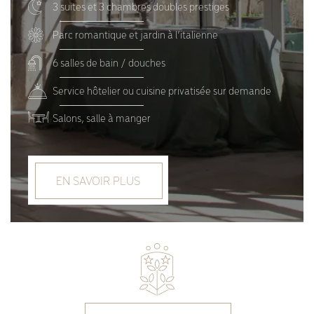
3 suites et 3 chambres doubles prestiges
Parc romantique et jardin à l’italienne
6 salles de bain / douches
Service hôtelier ou cuisine privatisée sur demande
Salons, salle à manger
EN SAVOIR PLUS