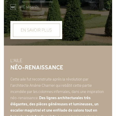
WC séparés
EN SAVOIR PLUS
L'AILE
NÉO-RENAISSANCE
Cette aile fut reconstruite après la révolution par
l’architecte Arsène Charrier qui rebâtit cette partie
incendiée par les colonnes infernales, dans une inspiration
néo-renaissance.
Des lignes architecturales très
élégantes, des pièces généreuses et lumineuses, un
escalier magistral et une enfilade de salons tout en